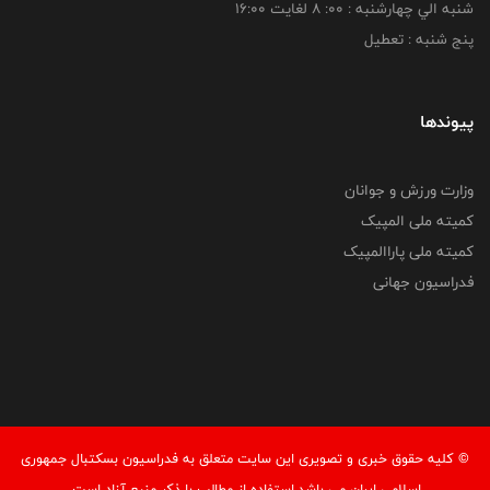
شنبه الي چهارشنبه : 00: 8 لغايت 16:00
پنج شنبه : تعطیل
پیوندها
وزارت ورزش و جوانان
کمیته ملی المپیک
کمیته ملی پاراالمپیک
فدراسیون جهانی
© کليه حقوق خبری و تصويری اين سايت متعلق به فدراسیون بسکتبال جمهوری
اسلامی ایران می باشد.استفاده از مطالب با ذكر منبع آزاد است.