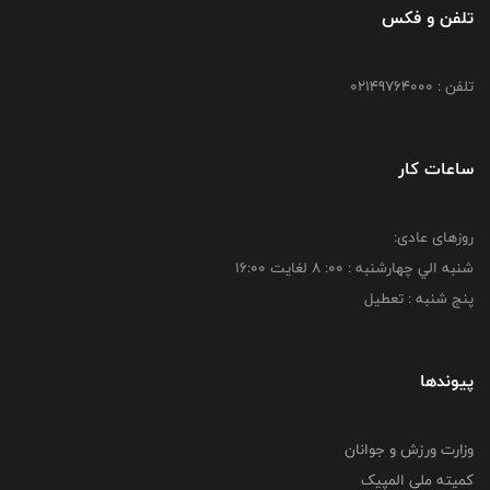
تلفن و فکس
تلفن : 02149764000
ساعات کار
روزهای عادی:
شنبه الي چهارشنبه : 00: 8 لغايت 16:00
پنج شنبه : تعطیل
پیوندها
وزارت ورزش و جوانان
کمیته ملی المپیک