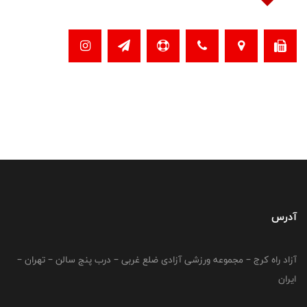
آدرس
آزاد راه کرج – مجموعه ورزشی آزادی ضلع غربی – درب پنج سالن – تهران –
ایران