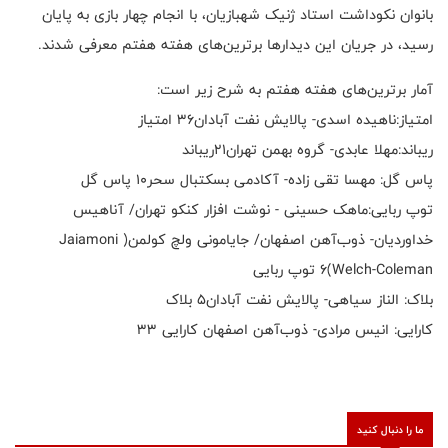
بانوان نکوداشت استاد ژنیک شهبازیان، با انجام چهار بازی به پايان
رسيد، در جریان این دیدارها برترين‌های هفته هفتم معرفی شدند.
آمار برترین‌های هفته هفتم به شرح زیر است:
امتیاز:ناهیده اسدی- پالایش نفت آبادان۳۶ امتیاز
ریباند:مهلا عابدی- گروه بهمن تهران۲۱ریباند
پاس گل: مهسا تقی زاده- آکادمی بسکتبال سحر۱۰ پاس گل
توپ ربایی:ماهک حسینی - نوشت افزار کنکو تهران/ آناهیس
خداوردیان- ذوب‌آهن اصفهان/ جایامونی ولچ کولمن( Jaiamoni
Welch-Coleman)۶ توپ ربایی
بلاک: الناز سیاهی- پالایش نفت آبادان۵ بلاک
کارایی: انیس مرادی- ذوب‌آهن اصفهان کارایی ۳۳
ما را دنبال کنید