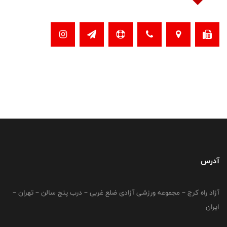
آدرس
آزاد راه کرج – مجموعه ورزشی آزادی ضلع غربی – درب پنج سالن – تهران –
ایران