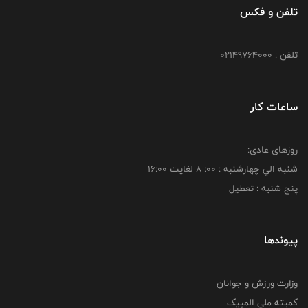
تلفن و فکس
تلفن : 02149764000
ساعات کار
روزهای عادی:
شنبه الي چهارشنبه : 00: 8 لغايت 16:00
پنج شنبه : تعطیل
پیوندها
وزارت ورزش و جوانان
کمیته ملی المپیک