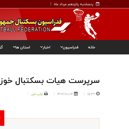
پنجشنبه پانزدهم مرداد ماه
خانه
فدراسیون
اخبار
استان ها
گز
سرپرست هیات بسکتبال خوز
15:36
1402/10/04
چاپ خبر