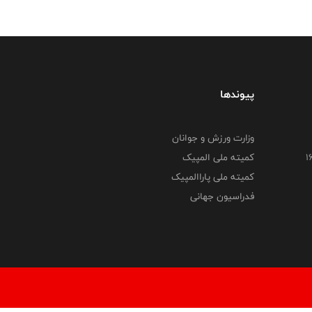
پیوندها
وزارت ورزش و جوانان
کمیته ملی المپیک
کمیته ملی پاراالمپیک
فدراسیون جهانی