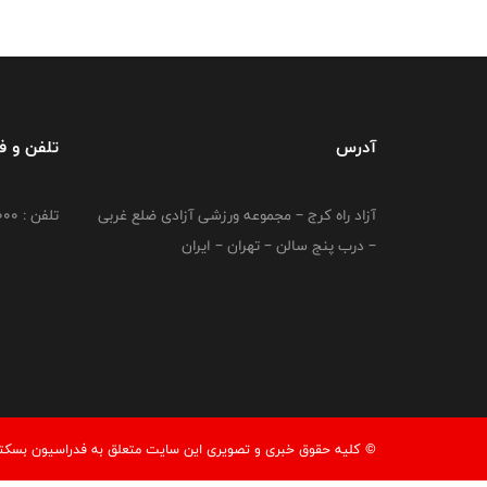
آدرس
تلفن و 
آزاد راه کرج – مجموعه ورزشی آزادی ضلع غربی
تلفن : 02149764000
– درب پنج سالن – تهران – ایران
© کليه حقوق خبری و تصويری اين سايت متعلق به فدراسیون بسکتبال