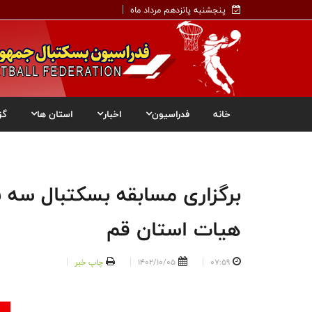
پنجشنبه پانزدهم مرداد ماه
خانه
فدراسیون
اخبار
استان ها
گز
برگزاری مسابقه بسکتبال سه 
هیات استان قم
07:59
1402/10/05
چاپ خبر