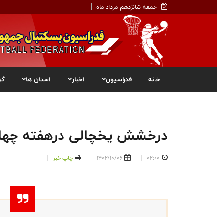
جمعه شانزدهم مرداد ماه
خانه
فدراسیون
اخبار
استان ها
گز
درخشش یخچالی درهفته چهار
02:00
1402/10/06
چاپ خبر