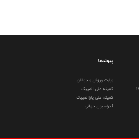
پیوندها
وزارت ورزش و جوانان
کمیته ملی المپیک
کمیته ملی پاراالمپیک
فدراسیون جهانی