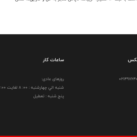
فکس
ساعات کار
روزهای عادی:
شنبه الي چهارشنبه : 00: 8 لغايت 16:00
پنج شنبه : تعطیل