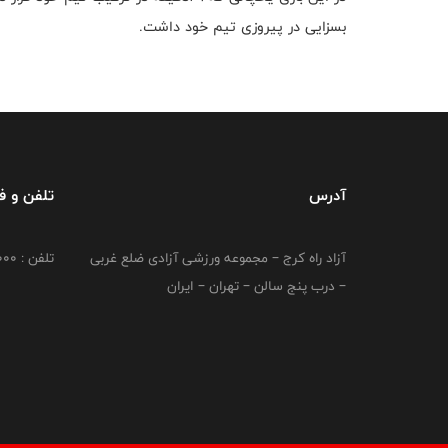
بسزایی در پیروزی تیم خود داشت.
آدرس
تلفن و 
آزاد راه کرج – مجموعه ورزشی آزادی ضلع غربی
تلفن : 02149764000
– درب پنج سالن – تهران – ایران