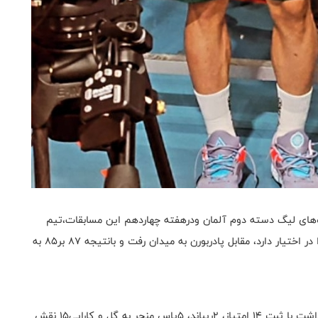
ت‌های لیگ دسته دوم آلمان ودرهفته چهاردهم این مسابقات،تیم
رومراشتروم گلادیاتور تریر که بهنام یخچالی ستاره ایرانی را در اختیار دارد، مقابل پادربورن به میدان رفت و بانتیجه ۸۷ بر۸۵ به
در این بازی یخچالی که ۲۹دقیقه در ترکیب تیم خود قرار داشت با ثبت ۱۴ امتیاز، ۲ریباند، ۵پاس منجر به گل و کارایی۱۵ نقش