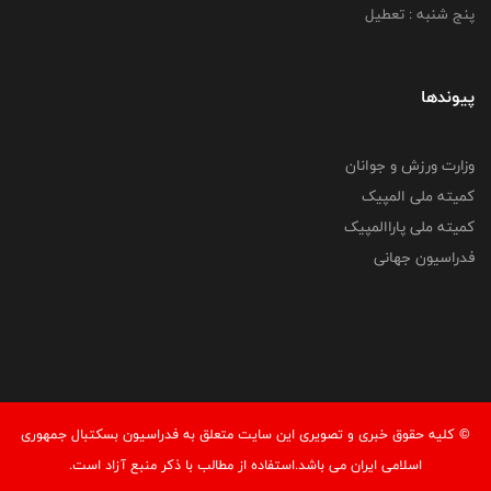
پنج شنبه : تعطیل
پیوندها
وزارت ورزش و جوانان
کمیته ملی المپیک
کمیته ملی پاراالمپیک
فدراسیون جهانی
© کليه حقوق خبری و تصويری اين سايت متعلق به فدراسیون بسکتبال جمهوری
اسلامی ایران می باشد.استفاده از مطالب با ذكر منبع آزاد است.