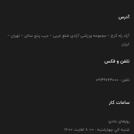
آدرس
آزاد راه کرج – مجموعه ورزشی آزادی ضلع غربی – درب پنج سالن – تهران –
ایران
تلفن و فکس
تلفن : 02149764000
ساعات کار
روزهای عادی:
شنبه الي چهارشنبه : 00: 8 لغايت 16:00