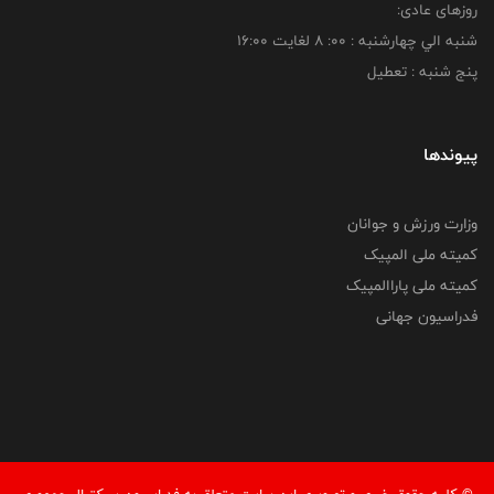
روزهای عادی:
شنبه الي چهارشنبه : 00: 8 لغايت 16:00
پنج شنبه : تعطیل
پیوندها
وزارت ورزش و جوانان
کمیته ملی المپیک
کمیته ملی پاراالمپیک
فدراسیون جهانی
© کليه حقوق خبری و تصويری اين سايت متعلق به فدراسیون بسکتبال جمهوری