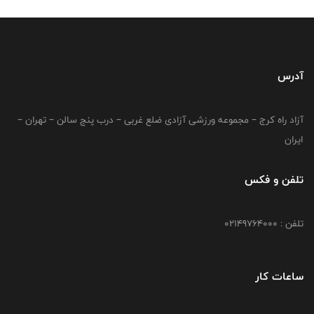
آدرس
آزاد راه کرج – مجموعه ورزشی آزادی ضلع غربی – درب پنج سالن – تهران –
ایران
تلفن و فکس
تلفن : 02149764000
ساعات کار