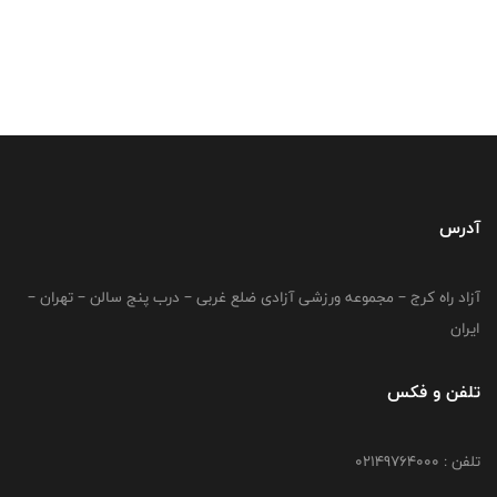
آدرس
آزاد راه کرج – مجموعه ورزشی آزادی ضلع غربی – درب پنج سالن – تهران –
ایران
تلفن و فکس
تلفن : 02149764000