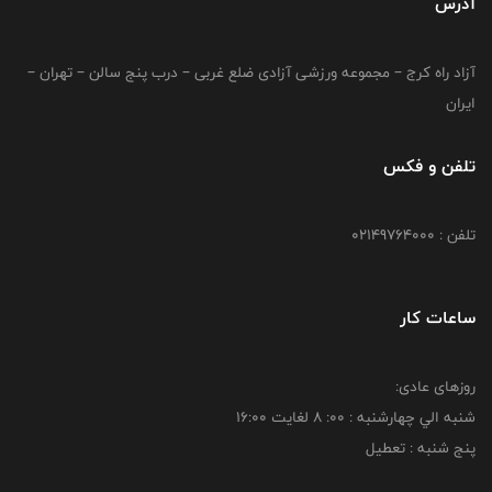
آدرس
آزاد راه کرج – مجموعه ورزشی آزادی ضلع غربی – درب پنج سالن – تهران –
ایران
تلفن و فکس
تلفن : 02149764000
ساعات کار
روزهای عادی:
شنبه الي چهارشنبه : 00: 8 لغايت 16:00
پنج شنبه : تعطیل