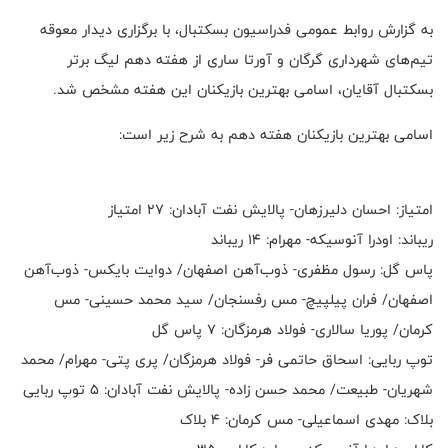
به گزارش روابط عمومی فدراسیون بسکتبال، با برگزاری دیدار معوقه
تیم‌های شهرداری گرگان و آورتا ساری از هفته دهم لیگ برتر
بسکتبال آقایان، اسامی بهترین بازیکنان این هفته مشخص شد.
اسامی بهترین بازیکنان هفته دهم به شرح زیر است:
امتیاز: احسان دلیرزهان- پالایش نفت آبادان: ۲۷ امتیاز
ریباند: اودرا آنوسیکه- مهرام: ۱۴ ریباند
پاس گل: رسول مظفری- ذوب‌آهن اصفهان/ دوایت بایکس- ذوب‌آهن
اصفهان/ فران پیلپیچ- مس رفسنجان/ سید محمد حسینی- مس
کرمان/ پوریا سالاری- فولاد هرمزگان: ۷ پاس گل
توپ ربایی: اسحاق حاتمی فر- فولاد هرمزگان/ پری پتی- مهرام/ محمد
شهریان- طبیعت/ محمد حسن زاده- پالایش نفت آبادان: ۵ توپ ربایی
بلاک: مهدی اسماعیلی- مس کرمان: ۴ بلاک