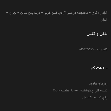
آزاد راه کرج – مجموعه ورزشی آزادی ضلع غربی – درب پنج سالن – تهران –
ایران
تلفن و فکس
تلفن : 02149764000
ساعات کار
روزهای عادی:
شنبه الي چهارشنبه : 00: 8 لغايت 16:00
پنج شنبه : تعطیل