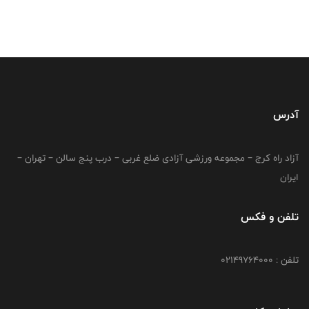
آدرس
آزاد راه کرج – مجموعه ورزشی آزادی ضلع غربی – درب پنج سالن – تهران –
ایران
تلفن و فکس
تلفن : 02149764000