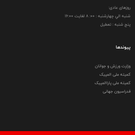
روزهای عادی:
شنبه الي چهارشنبه : 00: 8 لغايت 16:00
پنج شنبه : تعطیل
پیوندها
وزارت ورزش و جوانان
کمیته ملی المپیک
کمیته ملی پاراالمپیک
فدراسیون جهانی