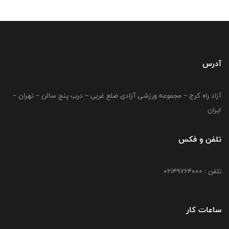
آدرس
آزاد راه کرج – مجموعه ورزشی آزادی ضلع غربی – درب پنج سالن – تهران –
ایران
تلفن و فکس
تلفن : 02149764000
ساعات کار