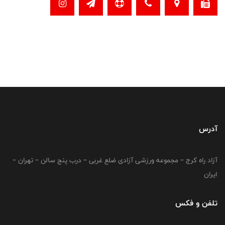
آدرس
آزاد راه کرج – مجموعه ورزشی آزادی ضلع غربی – درب پنج سالن – تهران –
ایران
تلفن و فکس