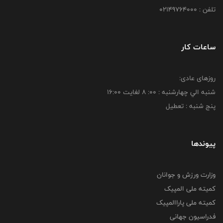
تلفن : 02149764000
ساعات کار
روزهای عادی:
شنبه الي چهارشنبه : 00: 8 لغايت 16:00
پنج شنبه : تعطیل
پیوندها
وزارت ورزش و جوانان
کمیته ملی المپیک
کمیته ملی پاراالمپیک
فدراسیون جهانی