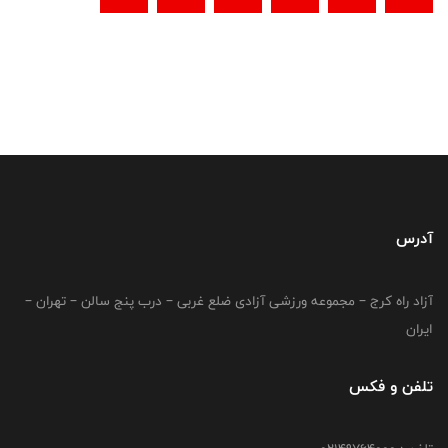
آدرس
آزاد راه کرج – مجموعه ورزشی آزادی ضلع غربی – درب پنج سالن – تهران –
ایران
تلفن و فکس