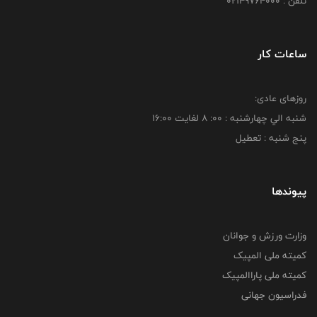
تلفن : 02149764000
ساعات کار
روزهای عادی:
شنبه الي چهارشنبه : 00: 8 لغايت 16:00
پنج شنبه : تعطیل
پیوندها
وزارت ورزش و جوانان
کمیته ملی المپیک
کمیته ملی پاراالمپیک
فدراسیون جهانی