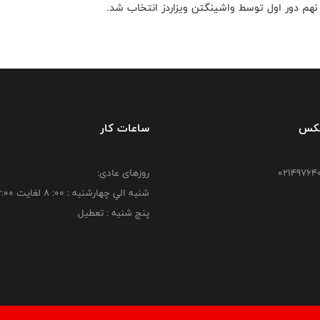
فکس
ساعات کار
روزهای عادی:
شنبه الي چهارشنبه : 00: 8 لغايت 16:00
پنج شنبه : تعطیل