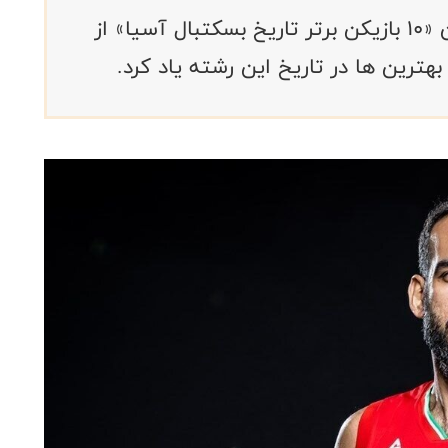
سایت آسیا بسکت در گزارشی با عنوان «10 بازیکن برتر تاریخ بسکتبال آسیا» از
بهترین ها در تاریخ این رشته یاد کرد.