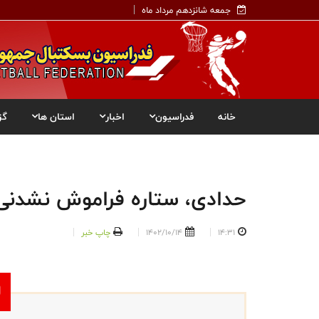
جمعه شانزدهم مرداد ماه
خانه
فدراسیون
اخبار
استان ها
گز
حدادی، ستاره فراموش نشدنی 
14:31
1402/10/14
چاپ خبر