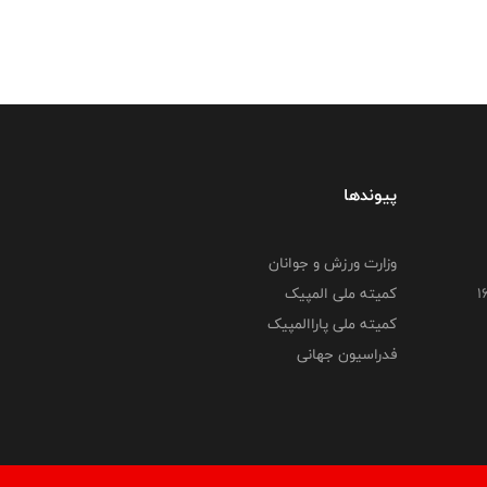
پیوندها
وزارت ورزش و جوانان
کمیته ملی المپیک
کمیته ملی پاراالمپیک
فدراسیون جهانی