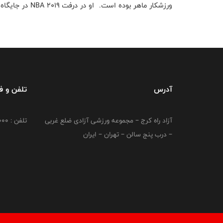
ورزشکار ماهر بوده است. او در درفت ۲۰۱۹ NBA در جایگاه نهم دور اول توسط واشینگتن ویزاردز انتخاب شد.
آدرس
تلفن و 
آزاد راه کرج – مجموعه ورزشی آزادی ضلع غربی
تلفن : 02149764000
– درب پنج سالن – تهران – ایران