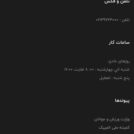
تلفن و فکس
تلفن : 02149764000
ساعات کار
روزهای عادی:
شنبه الي چهارشنبه : 00: 8 لغايت 16:00
پنج شنبه : تعطیل
پیوندها
وزارت ورزش و جوانان
کمیته ملی المپیک