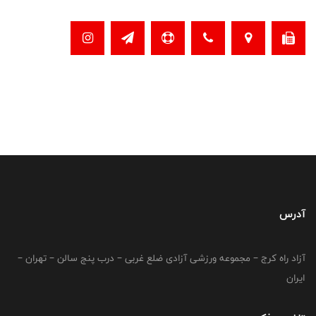
آدرس
آزاد راه کرج – مجموعه ورزشی آزادی ضلع غربی – درب پنج سالن – تهران –
ایران