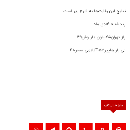
نتایج این رقابت‌ها به شرح زیر است:
پنجشنبه ۱۴دی ماه
پاز تهران۴۵-یاران داریوش۴۹
تی بار هایپر۵۳-آکادمی سحر۴۸
ما را دنبال کنید