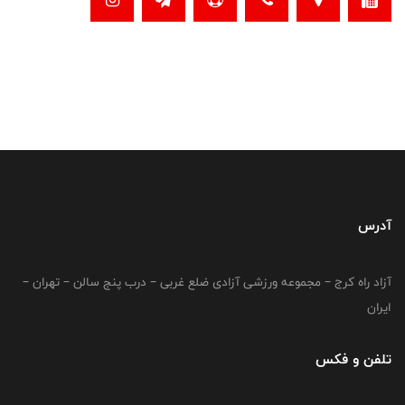
آدرس
آزاد راه کرج – مجموعه ورزشی آزادی ضلع غربی – درب پنج سالن – تهران –
ایران
تلفن و فکس