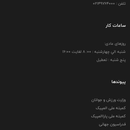
تلفن : 02149764000
ساعات کار
روزهای عادی:
شنبه الي چهارشنبه : 00: 8 لغايت 16:00
پنج شنبه : تعطیل
پیوندها
وزارت ورزش و جوانان
کمیته ملی المپیک
کمیته ملی پاراالمپیک
فدراسیون جهانی