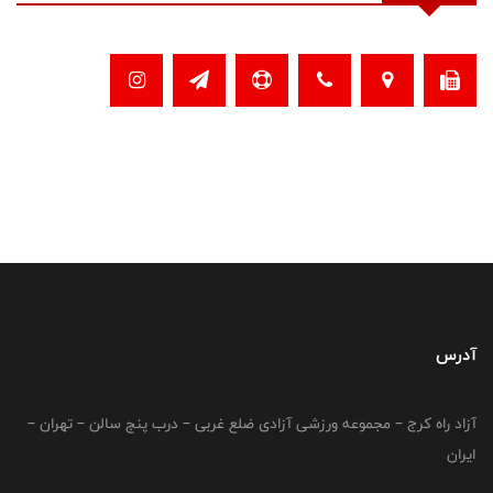
آدرس
آزاد راه کرج – مجموعه ورزشی آزادی ضلع غربی – درب پنج سالن – تهران –
ایران