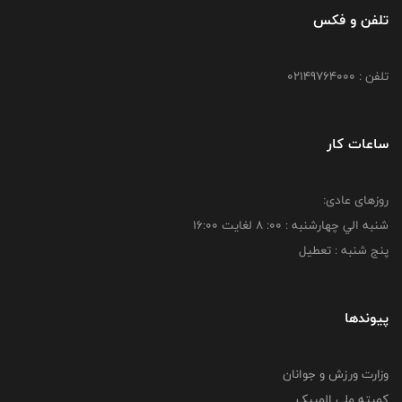
تلفن و فکس
تلفن : 02149764000
ساعات کار
روزهای عادی:
شنبه الي چهارشنبه : 00: 8 لغايت 16:00
پنج شنبه : تعطیل
پیوندها
وزارت ورزش و جوانان
کمیته ملی المپیک