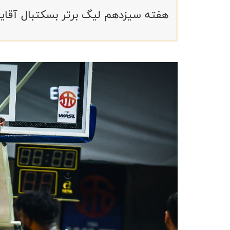
هفته سیزدهم لیگ برتر بسکتبال آقایان