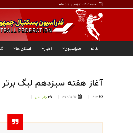
جمعه شانزدهم مرداد ماه
خانه
فدراسیون
اخبار
استان ها
گز
آغاز هفته سیزدهم لیگ برتر ب
18:16
1402/10/16
چاپ خبر