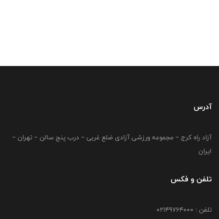
آدرس
آزاد راه کرج – مجموعه ورزشی آزادی ضلع غربی – درب پنج سالن – تهران –
ایران
تلفن و فکس
تلفن : 02149764000