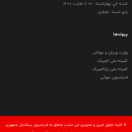
شنبه الي چهارشنبه : 00: 8 لغايت 16:00
پنج شنبه : تعطیل
پیوندها
وزارت ورزش و جوانان
کمیته ملی المپیک
کمیته ملی پاراالمپیک
فدراسیون جهانی
© کليه حقوق خبری و تصويری اين سايت متعلق به فدراسیون بسکتبال جمهوری