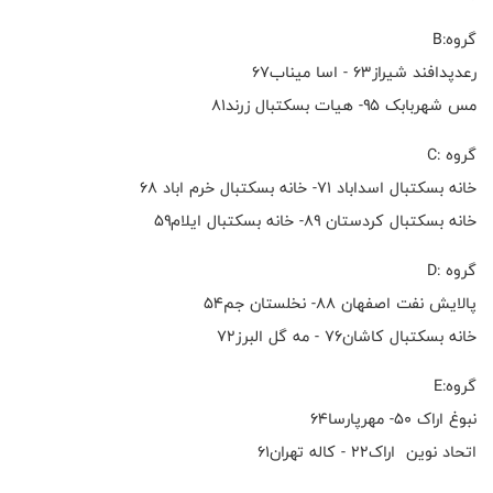
گروه:B
رعدپدافند شیراز۶۳ - اسا میناب۶۷
مس شهربابک ۹۵- هیات بسکتبال زرند۸۱
گروه :C
خانه بسکتبال اسداباد ۷۱- خانه بسکتبال خرم اباد ۶۸
خانه بسکتبال کردستان ۸۹- خانه بسکتبال ایلام۵۹
گروه :D
پالایش نفت اصفهان ۸۸- نخلستان جم۵۴
خانه بسکتبال کاشان۷۶ - مه گل البرز۷۲
گروه:E
نبوغ اراک ۵۰- مهرپارسا۶۴
اتحاد نوین اراک۲۲ - کاله تهران۶۱