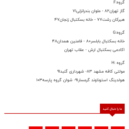
گروه:F
گاز تهران۸۲ - ملوان بندرانزلی۷۱
هیرکان رشت۷۷ - خانه بسکتبال زنجان۴۷
گروه:G
خانه بسکتبال بابلسر۸۰ - فامنین همدان۴۸
اکادمی بسکتبال ارش - عقاب تهران
گروه :H
مولتی کافه مشهد ٨٣- شهرداری گنبد٩١
هولدینگ استوناوند گرمسار۹۱- شوان گروه پارسه۱۰۳
ما را دنبال کنید