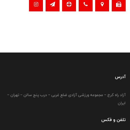
آدرس
آزاد راه کرج – مجموعه ورزشی آزادی ضلع غربی – درب پنج سالن – تهران –
ایران
تلفن و فکس