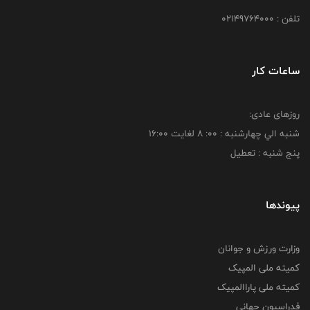
تلفن : 02149764000
ساعات کار
روزهای عادی:
شنبه الي چهارشنبه : 00: 8 لغايت 16:00
پنج شنبه : تعطیل
پیوندها
وزارت ورزش و جوانان
کمیته ملی المپیک
کمیته ملی پاراالمپیک
فدراسیون جهانی