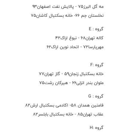
مه گل البرز۷۵ - پالایش نفت اصفهان۹۳
نخلستان جم ۶۶- خانه بسکتبال کاشان۷۵
گروه : E
کاله تهران۶۸ - نبوغ اراک۴۲
مهرپارسا۷۲ - اتحاد نوین اراک۶۲
گروه :F
خانه بسکتبال زنجان۵۹ - گاز تهران۷۷
ملوان بندر انزلی۶۶ - هیرکان رشت۷۵
گروه : G
فامنین همدان ۵۸- اکادمی بسکتبال ارش۸۲
عقاب تهران۸۵ - خانه بسکتبال بابلسر۸۲
گروه :H