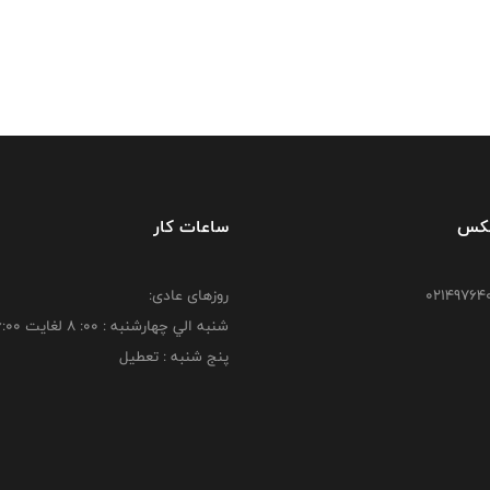
فکس
ساعات کار
روزهای عادی:
شنبه الي چهارشنبه : 00: 8 لغايت 16:00
پنج شنبه : تعطیل