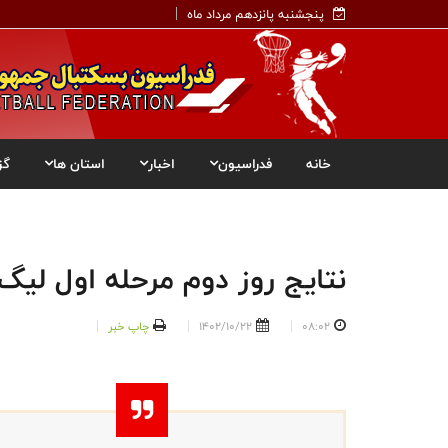
پنجشنبه پانزدهم مرداد ماه
خانه
فدراسیون
اخبار
استان ها
گز
نتایج روز دوم مرحله اول لیگ
08:02
1402/10/22
چاپ خبر