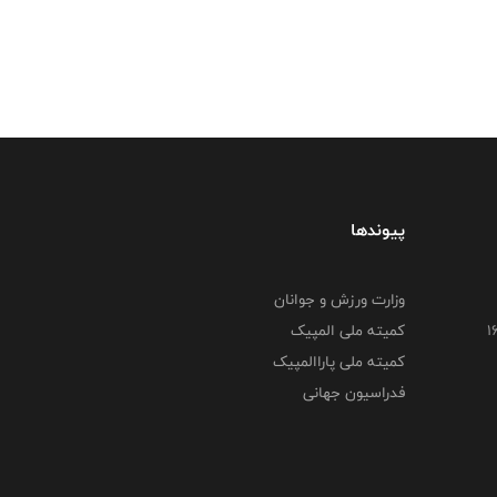
پیوندها
وزارت ورزش و جوانان
کمیته ملی المپیک
کمیته ملی پاراالمپیک
فدراسیون جهانی