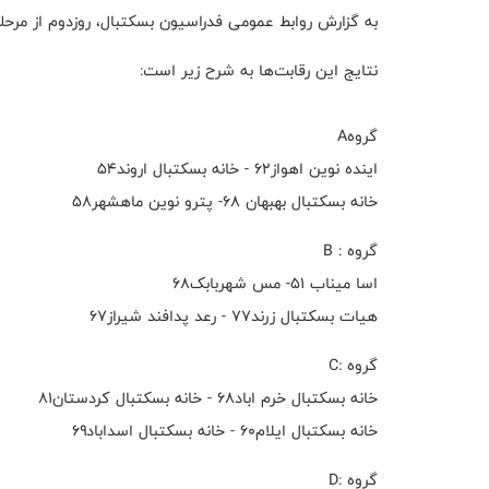
به گزارش روابط عمومی فدراسیون بسکتبال، روزدوم از مرح
نتایج این رقابت‌ها به شرح زیر است:
گروهA
اینده نوین اهواز۶۲ - خانه بسکتبال اروند۵۴
خانه بسکتبال بهبهان ۶۸- پترو نوین ماهشهر۵۸
گروه : B
اسا میناب ۵۱- مس شهربابک۶۸
هیات بسکتبال زرند۷۷ - رعد پدافند شیراز۶۷
گروه :C
خانه بسکتبال خرم اباد۶۸ - خانه بسکتبال کردستان۸۱
خانه بسکتبال ایلام۶۰ - خانه بسکتبال اسداباد۶۹
گروه :D