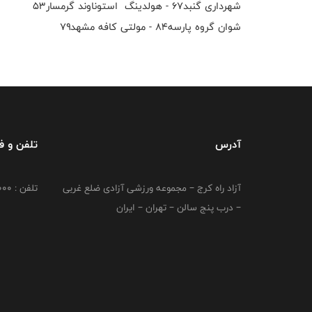
شهرداری گنبد۶۷ - هولدینگ استوناوند گرمسار۵۳
شوان گروه پارسه۸۴ - مولتی کافه مشهد۷۹
آدرس
تلفن و 
آزاد راه کرج – مجموعه ورزشی آزادی ضلع غربی
تلفن : 02149764000
– درب پنج سالن – تهران – ایران