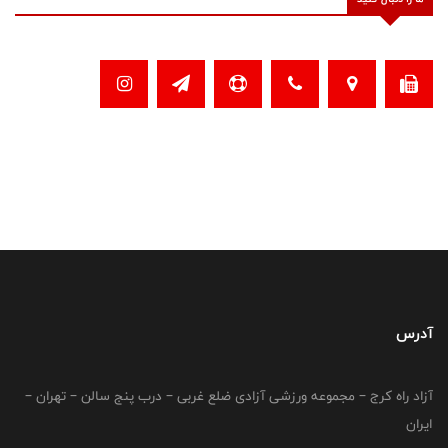
آدرس
آزاد راه کرج – مجموعه ورزشی آزادی ضلع غربی – درب پنج سالن – تهران –
ایران