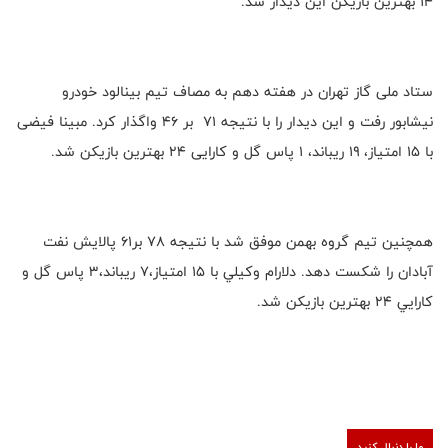
۱۴ بهترین بازیکن این دیدار شد.
ستاد ملی گاز تهران در هفته دهم به مصاف تیم بینالود خودرو
نیشابور رفت و این دیدار را با نتیجه ۷۱ بر ‌۴۶ واگذار کرد. مبینا فیضی
با ۱۵ امتیاز، ۱۹ ریباند، ۱ پاس گل و کارایی ۲۴ بهترین بازیکن شد.
همچنين تيم گروه بهمن موفق شد با نتيجه 78 بر61 پالايش نفت
آبادان را شكست دهد. دلارام وكيلي با 15 امتياز،7 ريباند،3 پاس گل و
كارايي 24 بهترين بازيكن شد.
ما را دنبال کنید