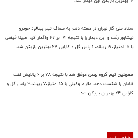
۱۴ بهترین بازیکن این دیدار شد.
ستاد ملی گاز تهران در هفته دهم به مصاف تیم بینالود خودرو
نیشابور رفت و این دیدار را با نتیجه ۷۱ بر ‌۴۶ واگذار کرد. مبینا فیضی
با ۱۵ امتیاز، ۱۹ ریباند، ۱ پاس گل و کارایی ۲۴ بهترین بازیکن شد.
همچنين تيم گروه بهمن موفق شد با نتيجه 78 بر61 پالايش نفت
آبادان را شكست دهد. دلارام وكيلي با 15 امتياز،7 ريباند،3 پاس گل و
كارايي 24 بهترين بازيكن شد.
ما را دنبال کنید