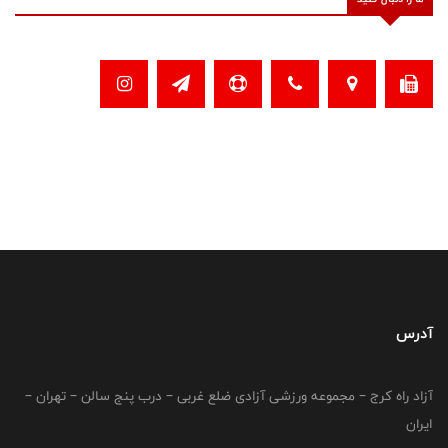
آدرس
آزاد راه کرج – مجموعه ورزشی آزادی ضلع غربی – درب پنج سالن – تهران –
ایران