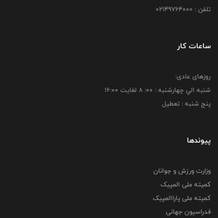
تلفن : 02149764000
ساعات کار
روزهای عادی:
شنبه الي چهارشنبه : 00: 8 لغايت 16:00
پنج شنبه : تعطیل
پیوندها
وزارت ورزش و جوانان
کمیته ملی المپیک
کمیته ملی پاراالمپیک
فدراسیون جهانی