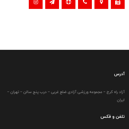
آدرس
آزاد راه کرج – مجموعه ورزشی آزادی ضلع غربی – درب پنج سالن – تهران –
ایران
تلفن و فکس