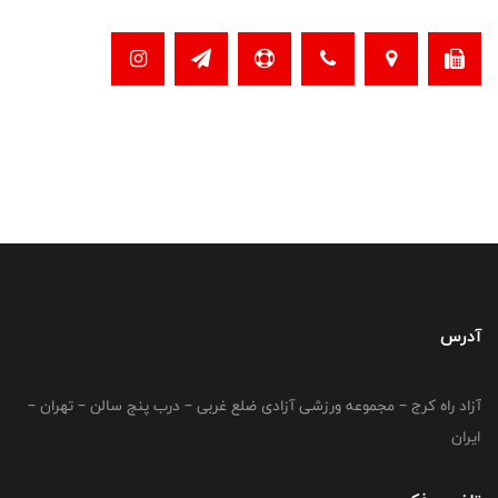
آدرس
آزاد راه کرج – مجموعه ورزشی آزادی ضلع غربی – درب پنج سالن – تهران –
ایران