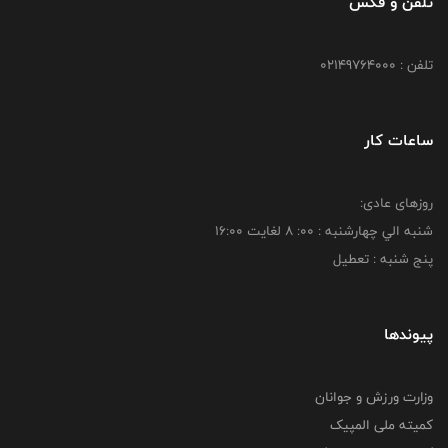
تلفن و فکس
تلفن : 02149764000
ساعات کار
روزهای عادی:
شنبه الي چهارشنبه : 00: 8 لغايت 16:00
پنج شنبه : تعطیل
پیوندها
وزارت ورزش و جوانان
کمیته ملی المپیک