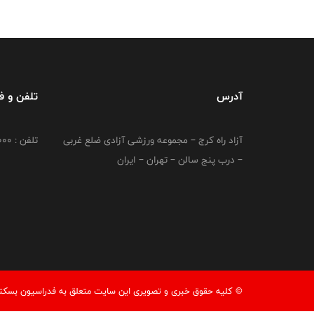
آدرس
تلفن و 
آزاد راه کرج – مجموعه ورزشی آزادی ضلع غربی
تلفن : 02149764000
– درب پنج سالن – تهران – ایران
© کليه حقوق خبری و تصويری اين سايت متعلق به فدراسیون بسکتبال