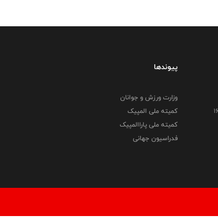
پیوندها
وزارت ورزش و جوانان
کمیته ملی المپیک
کمیته ملی پاراالمپیک
فدراسیون جهانی