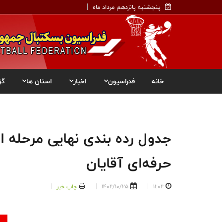
پنجشنبه پانزدهم مرداد ماه
خانه
فدراسیون
اخبار
استان ها
گز
جدول رده بندی نهایی مرحله 
حرفه‌ای آقایان
11:02
1402/10/25
چاپ خبر