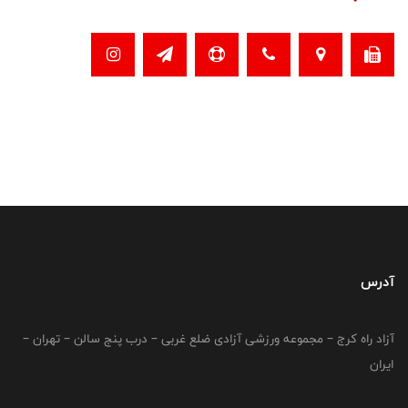
آدرس
آزاد راه کرج – مجموعه ورزشی آزادی ضلع غربی – درب پنج سالن – تهران –
ایران