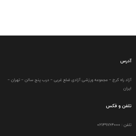
آدرس
آزاد راه کرج – مجموعه ورزشی آزادی ضلع غربی – درب پنج سالن – تهران –
ایران
تلفن و فکس
تلفن : 02149764000