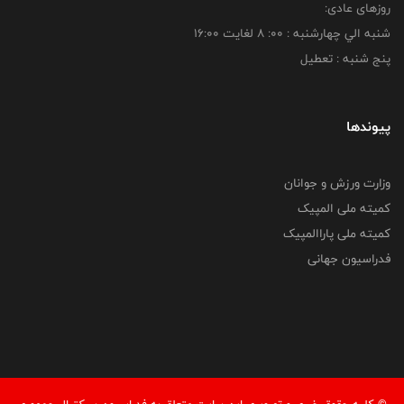
روزهای عادی:
شنبه الي چهارشنبه : 00: 8 لغايت 16:00
پنج شنبه : تعطیل
پیوندها
وزارت ورزش و جوانان
کمیته ملی المپیک
کمیته ملی پاراالمپیک
فدراسیون جهانی
© کليه حقوق خبری و تصويری اين سايت متعلق به فدراسیون بسکتبال جمهوری