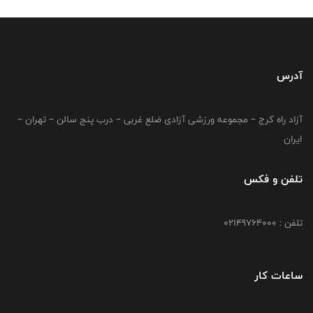
آدرس
آزاد راه کرج – مجموعه ورزشی آزادی ضلع غربی – درب پنج سالن – تهران –
ایران
تلفن و فکس
تلفن : 02149764000
ساعات کار