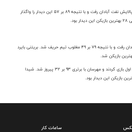
بینالود خودرو نیشابور در مرحله پلی‌آف اول به مصاف تیم پالایش نفت آبادان رفت و با نتیجه ۸۹ بر ۵۷ این دیدار را واگذار
ستاد گاز تهران در این مرحله مقابل گروه بهمن تهران به میدان رفت و با نتیجه ۷۹ بر ۴۹ مغلوب تیم حریف شد. بریتنی بایرد
داتیس یزد و مهرسان تهران در آخرین دیدار مرحله پلی‌آف اول بازی کردند و مهرسان با برتری ۹۳ بر ۳۲ پیروز شد. شیدا
فکس
ساعات کار