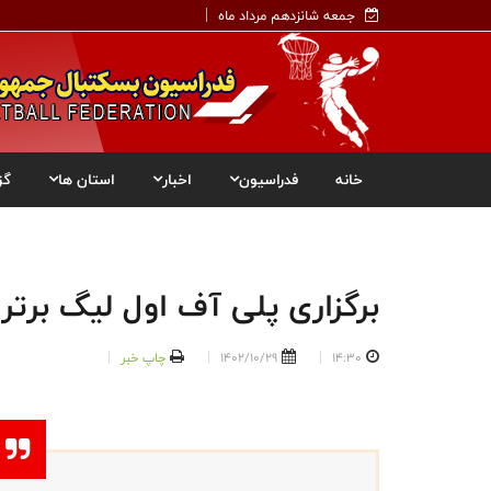
جمعه شانزدهم مرداد ماه
خانه
فدراسیون
اخبار
استان ها
گز
برگزاری پلی آف اول لیگ برتر 
14:30
1402/10/29
چاپ خبر