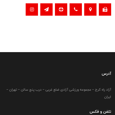
آدرس
آزاد راه کرج – مجموعه ورزشی آزادی ضلع غربی – درب پنج سالن – تهران –
ایران
تلفن و فکس