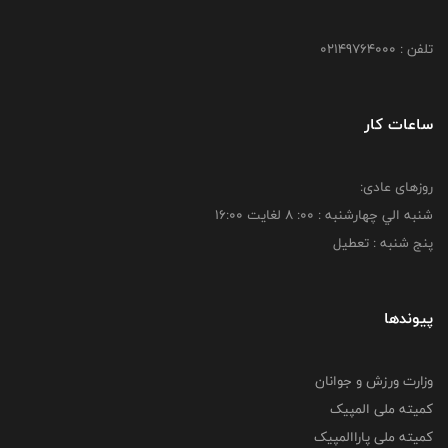
تلفن : 02149764000
ساعات کار
روزهای عادی:
شنبه الي چهارشنبه : 00: 8 لغايت 16:00
پنج شنبه : تعطیل
پیوندها
وزارت ورزش و جوانان
کمیته ملی المپیک
کمیته ملی پاراالمپیک