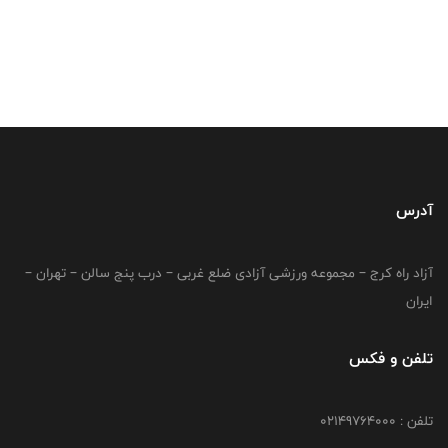
آدرس
آزاد راه کرج – مجموعه ورزشی آزادی ضلع غربی – درب پنج سالن – تهران –
ایران
تلفن و فکس
تلفن : 02149764000