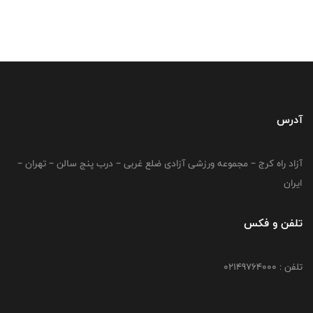
آدرس
آزاد راه کرج – مجموعه ورزشی آزادی ضلع غربی – درب پنج سالن – تهران –
ایران
تلفن و فکس
تلفن : 02149764000