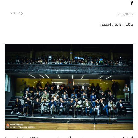
2
7141
1402/11/27
عکاس: دانیال احمدی