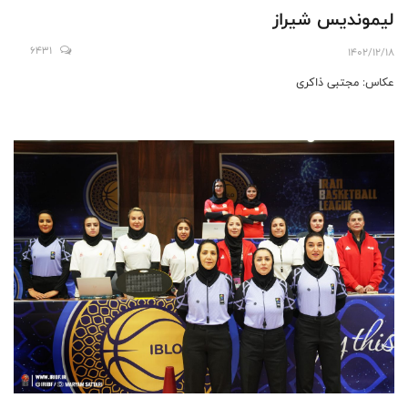
لیموندیس شیراز
6431
1402/12/18
عکاس: مجتبی ذاکری