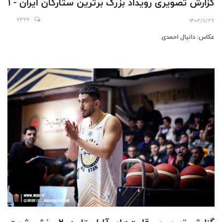
گزارش تصویری رویداد بزرگ برترین ستارگان ایران - 1
7326
1402/11/27
عکاس: دانیال احمدی