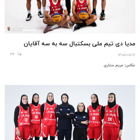
مدیا دی تیم ملی بسکتبال سه به سه آقایان
44
1405/05/16
عکاس: مریم ستاری