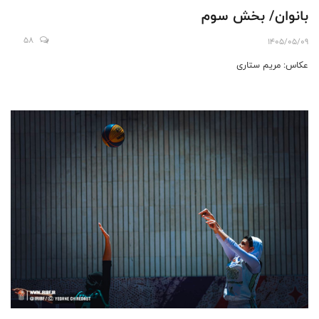
بانوان/ بخش سوم
58
1405/05/09
عکاس: مریم ستاری