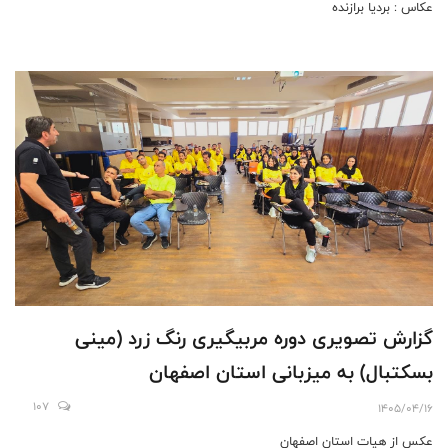
عکاس : بردیا برازنده
گزارش تصویری دوره مربیگیری رنگ زرد (مینی
بسکتبال) به میزبانی استان اصفهان
107
1405/04/16
عکس از هیات استان اصفهان