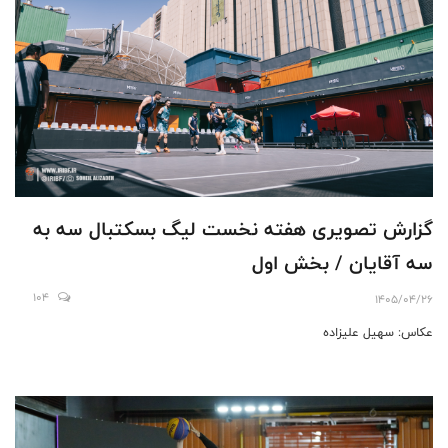
گزارش تصویری هفته نخست لیگ بسکتبال سه به
سه آقایان / بخش اول
104
1405/04/26
عکاس: سهیل علیزاده