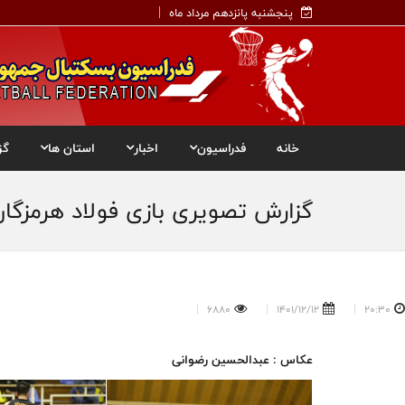
پنجشنبه پانزدهم مرداد ماه
خانه
فدراسیون
اخبار
استان ها
گز
گزارش تصویری بازی فولاد هرمزگا
6880
1401/12/12
20:30
عکاس : عبدالحسین رضوانی