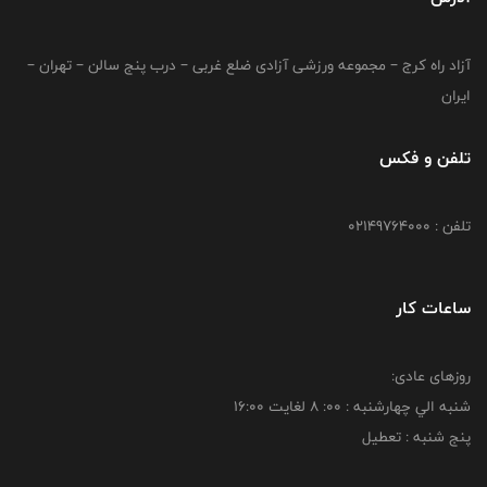
آزاد راه کرج – مجموعه ورزشی آزادی ضلع غربی – درب پنج سالن – تهران –
ایران
تلفن و فکس
تلفن : 02149764000
ساعات کار
روزهای عادی:
شنبه الي چهارشنبه : 00: 8 لغايت 16:00
پنج شنبه : تعطیل