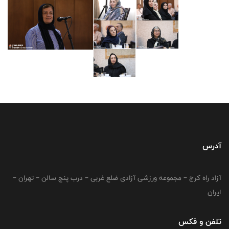
آدرس
آزاد راه کرج – مجموعه ورزشی آزادی ضلع غربی – درب پنج سالن – تهران –
ایران
تلفن و فکس