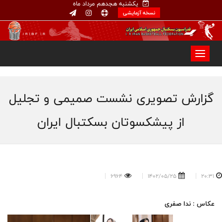
یکشنبه هجدهم مرداد ماه
نسخه آزمایشی
گزارش تصویری نشست صمیمی و تجلیل
از پیشکسوتان بسکتبال ایران
6964
1402/05/25
20:31
عکاس : ندا صفری