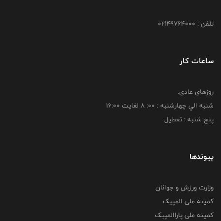
تلفن : 02149764000
ساعات کار
روزهای عادی:
شنبه الي چهارشنبه : 00: 8 لغايت 16:00
پنج شنبه : تعطیل
پیوندها
وزارت ورزش و جوانان
کمیته ملی المپیک
کمیته ملی پاراالمپیک