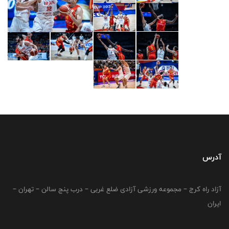
آدرس
آزاد راه کرج – مجموعه ورزشی آزادی ضلع غربی – درب پنج سالن – تهران –
ایران