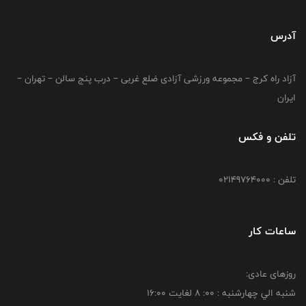
آدرس
آزاد راه کرج – مجموعه ورزشی آزادی ضلع غربی – درب پنج سالن – تهران –
ایران
تلفن و فکس
تلفن : 02149764000
ساعات کار
روزهای عادی:
شنبه الي چهارشنبه : 00: 8 لغايت 16:00