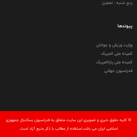
پنج شنبه : تعطیل
پیوندها
وزارت ورزش و جوانان
کمیته ملی المپیک
کمیته ملی پاراالمپیک
فدراسیون جهانی
© کليه حقوق خبری و تصويری اين سايت متعلق به فدراسیون بسکتبال جمهوری
اسلامی ایران می باشد.استفاده از مطالب با ذكر منبع آزاد است.