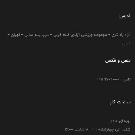
آدرس
آزاد راه کرج – مجموعه ورزشی آزادی ضلع غربی – درب پنج سالن – تهران –
ایران
تلفن و فکس
تلفن : 02149764000
ساعات کار
روزهای عادی:
شنبه الي چهارشنبه : 00: 8 لغايت 16:00