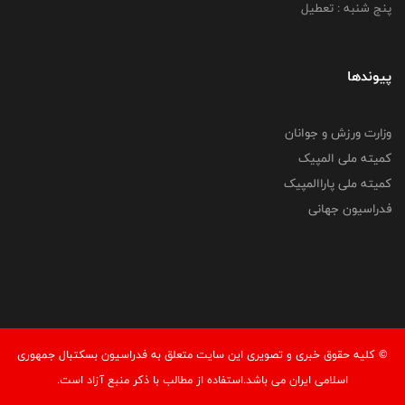
پنج شنبه : تعطیل
پیوندها
وزارت ورزش و جوانان
کمیته ملی المپیک
کمیته ملی پاراالمپیک
فدراسیون جهانی
© کليه حقوق خبری و تصويری اين سايت متعلق به فدراسیون بسکتبال جمهوری
اسلامی ایران می باشد.استفاده از مطالب با ذكر منبع آزاد است.