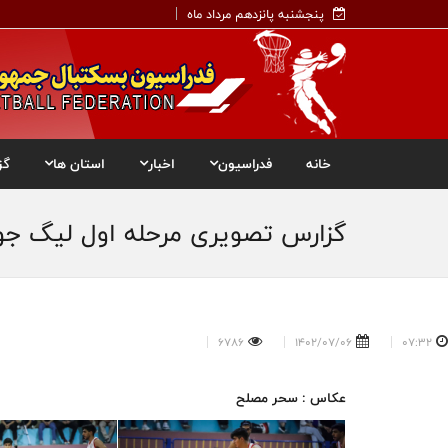
پنجشنبه پانزدهم مرداد ماه
خانه
فدراسیون
اخبار
استان ها
گز
گزارس تصویری مرحله اول لیگ جو
6786
1402/07/06
07:32
عکاس : سحر مصلح