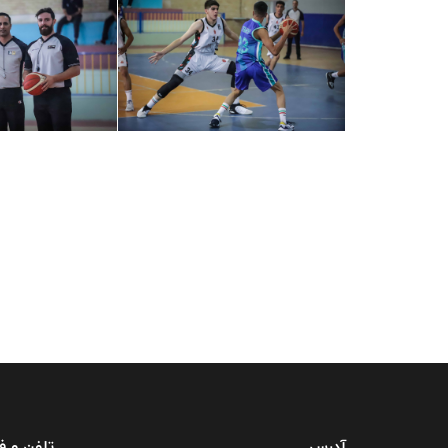
آدرس
تلفن و 