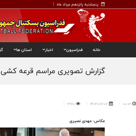
پنجشنبه پانزدهم مرداد ماه
خانه
فدراسیون
اخبار
استان ها
گز
گزارش تصویری مراسم قرعه کشی لیگ
6270
1402/07/07
00:06
عکاس: مهدی نصیری