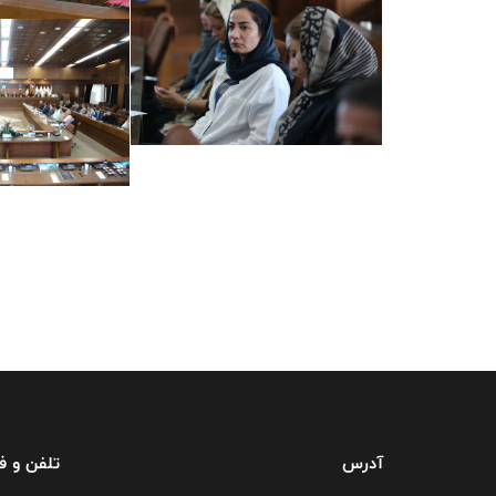
آدرس
تلفن و 