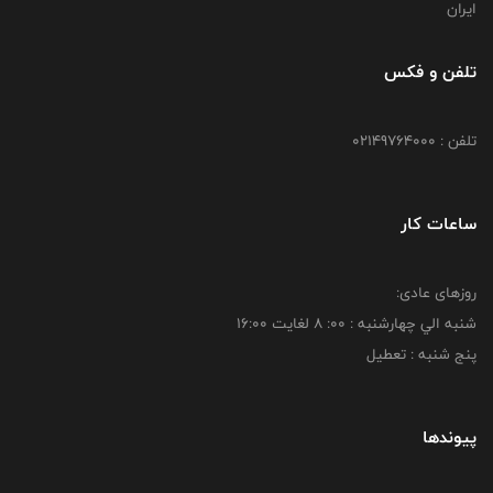
ایران
تلفن و فکس
تلفن : 02149764000
ساعات کار
روزهای عادی:
شنبه الي چهارشنبه : 00: 8 لغايت 16:00
پنج شنبه : تعطیل
پیوندها