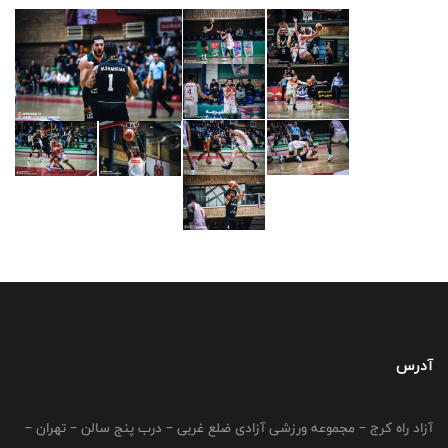
آدرس
آزاد راه کرج – مجموعه ورزشی آزادی ضلع غربی – درب پنج سالن – تهران –