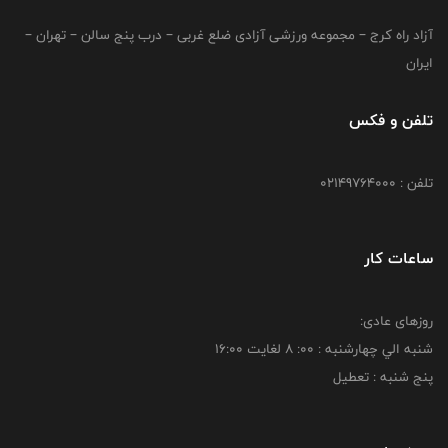
آزاد راه کرج – مجموعه ورزشی آزادی ضلع غربی – درب پنج سالن – تهران –
ایران
تلفن و فکس
تلفن : 02149764000
ساعات کار
روزهای عادی:
شنبه الي چهارشنبه : 00: 8 لغايت 16:00
پنج شنبه : تعطیل