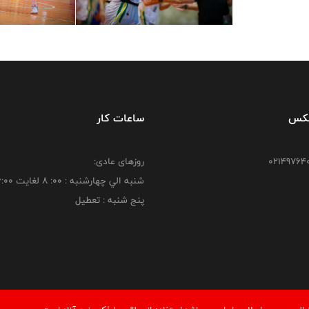
فکس
ساعات کار
روزهای عادی:
شنبه الي چهارشنبه : 00: 8 لغايت 16:00
پنج شنبه : تعطیل