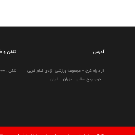
آدرس
تلفن و 
آزاد راه کرج – مجموعه ورزشی آزادی ضلع غربی
تلفن : 02149764000
– درب پنج سالن – تهران – ایران