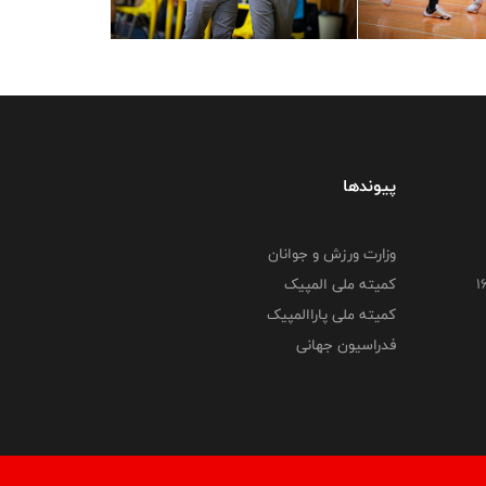
پیوندها
وزارت ورزش و جوانان
کمیته ملی المپیک
کمیته ملی پاراالمپیک
فدراسیون جهانی