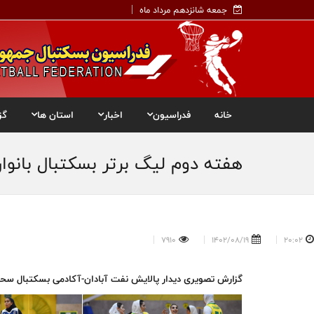
جمعه شانزدهم مرداد ماه
خانه
فدراسیون
اخبار
استان ها
گز
هفته دوم لیگ برتر بسکتبال بانو
7910
1402/08/19
20:02
گزارش تصویری دیدار پالایش نفت آبادان-آکادمی بسکتبال سحر