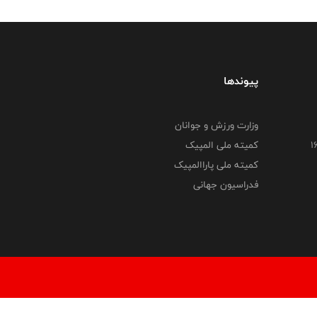
پیوندها
وزارت ورزش و جوانان
کمیته ملی المپیک
کمیته ملی پاراالمپیک
فدراسیون جهانی