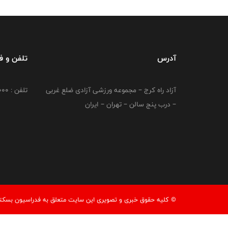
آدرس
تلفن و 
آزاد راه کرج – مجموعه ورزشی آزادی ضلع غربی
تلفن : 02149764000
– درب پنج سالن – تهران – ایران
© کليه حقوق خبری و تصويری اين سايت متعلق به فدراسیون بسکتبال